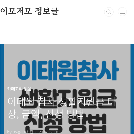
본문 바로가기
이모저모 정보글
카테고리 없음
이태원 참사 생활지원금 대
상, 금액, 신청 방법
by 35분 10초전
2025. 6. 10.